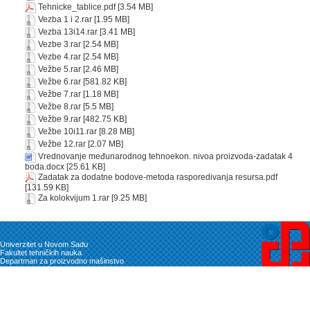
Tehnicke_tablice.pdf
[3.54 MB]
Vezba 1 i 2.rar
[1.95 MB]
Vezba 13i14.rar
[3.41 MB]
Vezbe 3.rar
[2.54 MB]
Vezbe 4.rar
[2.54 MB]
Vežbe 5.rar
[2.46 MB]
Vežbe 6.rar
[581.82 KB]
Vežbe 7.rar
[1.18 MB]
Vežbe 8.rar
[5.5 MB]
Vežbe 9.rar
[482.75 KB]
Vežbe 10i11.rar
[8.28 MB]
Vežbe 12.rar
[2.07 MB]
Vrednovanje međunarodnog tehnoekon. nivoa proizvoda-zadatak 4
boda.docx
[25.61 KB]
Zadatak za dodatne bodove-metoda rasporedivanja resursa.pdf
[131.59 KB]
Za kolokvijum 1.rar
[9.25 MB]
Univerzitet u Novom Sadu
Fakultet tehničkih nauka
Departman za proizvodno mašinstvo
Vladimira Perića Valtera 2, 21102 Novi Sad
Telefon: 021/ 485 - 2320
E-mail: dpm@uns.ac.rs