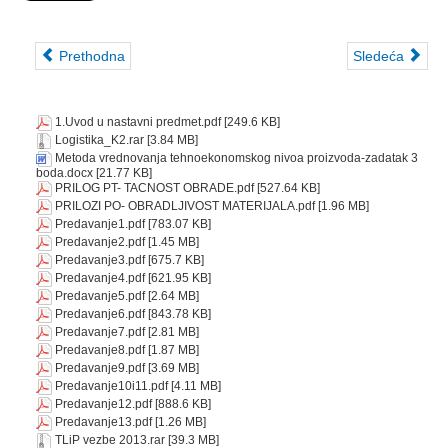
Prethodna
Sledeća
1.Uvod u nastavni predmet.pdf
[249.6 KB]
Logistika_K2.rar
[3.84 MB]
Metoda vrednovanja tehnoekonomskog nivoa proizvoda-zadatak 3
boda.docx
[21.77 KB]
PRILOG PT- TACNOST OBRADE.pdf
[527.64 KB]
PRILOZI PO- OBRADLJIVOST MATERIJALA.pdf
[1.96 MB]
Predavanje1.pdf
[783.07 KB]
Predavanje2.pdf
[1.45 MB]
Predavanje3.pdf
[675.7 KB]
Predavanje4.pdf
[621.95 KB]
Predavanje5.pdf
[2.64 MB]
Predavanje6.pdf
[843.78 KB]
Predavanje7.pdf
[2.81 MB]
Predavanje8.pdf
[1.87 MB]
Predavanje9.pdf
[3.69 MB]
Predavanje10i11.pdf
[4.11 MB]
Predavanje12.pdf
[888.6 KB]
Predavanje13.pdf
[1.26 MB]
TLiP vezbe 2013.rar
[39.3 MB]