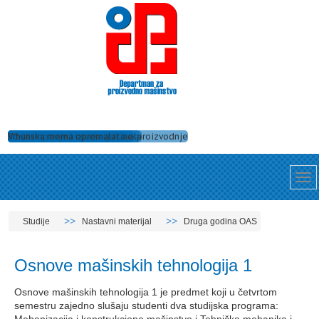
Tehnologija zavarivanja
Dobro opremljene laboratorije
Numeričke simulacije procesa proizvodnje
Održavanje mašina i uređaja
Ispitivanje strukture materijala
Alati za obradu rezanjem
Ispitivanje uzroka havarija
Nanošenje zaštitnih prevlaka
Obrade skidanjem strugotine
Projektovanje i izrada alata
3D štampa
Vrhunska merna oprema
Studije
Nastavni materijal
Druga godina OAS
Osnove mašinskih tehnologija 1
Osnove mašinskih tehnologija 1 je predmet koji u četvrtom
semestru zajedno slušaju studenti dva studijska programa: