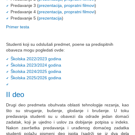
Predavanje 3 (
prezentacija
,
propratni filmovi
)
Predavanje 4 (
prezentacija
,
propratni filmovi
)
Predavanje 5 (
prezentacija
)
Primer testa
Studenti koji su odslušali predmet, poene sa predispitnih
obaveza mogu pogledati ovde:
Školska 2022/2023 godina
Školska 2023/2024 godina
Školska 2024/2025 godina
Školska 2025/2026 godina
II deo
Drugi deo predmeta obuhvata oblasti tehnologije rezanja, kao
što su struganje, bušenje, glodanje i brušenje. U toku
predavanja studenti su u obavezi da odrade jedan domaći
zadatak, koji je ujedno i uslov za dobijanje potpisa u indeks.
Nakon završetka predavanja i urađenog domaćeg zadatka
studenti polažu pismeni deo ispita (sadrži se iz dva dela