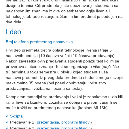
Mehanizacija i konstrukciono mašinstvo i Tehnička mehanika i
dizajn u tehnici. Cilj predmeta jeste upoznavanje studenata sa
najosnovnijim znanjima iz dve oblasti: tehnologije livenja i
tehnologije obrade rezanjem. Samim tim predmet je podeljen na
dva dela.
I deo
Broj telefona predmetnog nastavnika
Prvi deo predmeta tretira oblast tehnologije livenja i traje 5
nastavnih nedelja (10 časova vežbi i 10 časova predavanja).
Nakon završetka ovih predavanja studenti polažu test kojim se
proverava stečeno znanje. Test se organizuje u više (najčešće
tri) termina u toku semestra u okviru kojeg student sluša
nastavni predmet. Iz prvog dela predmeta studenti mogu osvojiti
maksimalno 35 poena (ovi poeni obuhvataju i prisustvo
predavanjima i vežbama i ocenu sa testa).
Kompletan materijal sa predavanja i vežbi je zapakovan u zip i/ili
rar arhive sa lozinkom. Lozinka se dobija na prvom času ili se
može tražiti od predmetnog nastavnika (kabinet MI 13b).
Skripta
Predavanje 1 (
prezentacija
,
propratni filmovi
)
Predavanje 2 (
prezentacija
,
propratni filmovi
)