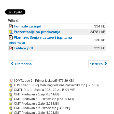
Prilozi:
Formule za ispit
334 kB
Prezentacije sa predavanja
24781 kB
Plan izvođenja nastave i ispita na
130 kB
predmetu
Tablice.pdf
329 kB
Prethodna
Sledeća
! OMT1 deo 1 - Primer testa.pdf
[476.29 KB]
! OMT deo 1 - Broj Mobilnog telefona nastavnika.zip
[59.7 KB]
OMT1-Deo 1 - Skripta 2021-22.zip
[5.04 MB]
OMT Predavanje 1.zip
[6.84 MB]
OMT Predavanje 1 - filmovi.zip
[153.04 MB]
OMT Predavanje 2.zip
[2.73 MB]
OMT Predavanje 2 - filmovi.zip
[64.7 MB]
OMT Predavanje 3.zip
[4.19 MB]