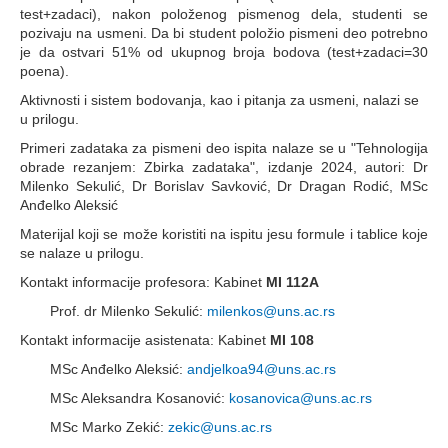
test+zadaci), nakon položenog pismenog dela, studenti se
pozivaju na usmeni. Da bi student položio pismeni deo potrebno
je da ostvari 51% od ukupnog broja bodova (test+zadaci=30
poena).
Aktivnosti i sistem bodovanja, kao i pitanja za usmeni, nalazi se
u prilogu.
Primeri zadataka za pismeni deo ispita nalaze se u "Tehnologija
obrade rezanjem: Zbirka zadataka", izdanje 2024, autori: Dr
Milenko Sekulić, Dr Borislav Savković, Dr Dragan Rodić, MSc
Anđelko Aleksić
Materijal koji se može koristiti na ispitu jesu formule i tablice koje
se nalaze u prilogu.
Kontakt informacije profesora: Kabinet
MI 112A
Prof. dr Milenko Sekulić:
milenkos@uns.ac.rs
Kontakt informacije asistenata: Kabinet
MI 108
MSc Anđelko Aleksić:
andjelkoa94@uns.ac.rs
MSc Aleksandra Kosanović:
kosanovica@uns.ac.rs
MSc Marko Zekić:
zekic@uns.ac.rs