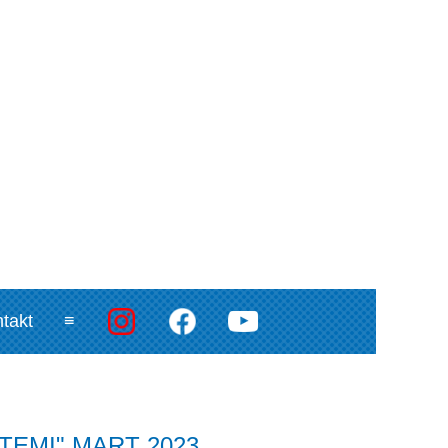
takt
≡
STEMI" MART 2023