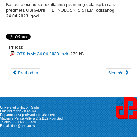
Konačne ocene sa rezultatima pismenog dela ispita sa iz
predmeta OBRADNI I TEHNOLOŠKI SISTEMI održanog
24.04.2023. god.
Prilozi:
OTS ispit 24.04.2023..pdf
279 kB
Prethodna
Sledeća
Univerzitet u Novom Sadu
Fakultet tehničkih nauka
Departman za proizvodno mašinstvo
Vladimira Perića Valtera 2, 21102 Novi Sad
Telefon: 021/ 485 - 2320
E-mail: dpm@uns.ac.rs