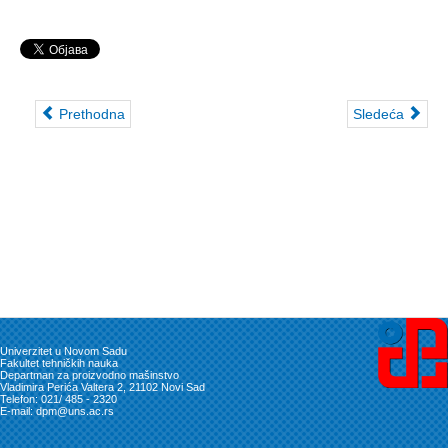
Prethodna
Sledeća
Univerzitet u Novom Sadu
Fakultet tehničkih nauka
Departman za proizvodno mašinstvo
Vladimira Perića Valtera 2, 21102 Novi Sad
Telefon: 021/ 485 - 2320
E-mail: dpm@uns.ac.rs