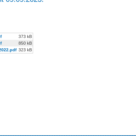
f
373 kB
f
850 kB
2022.pdf
323 kB