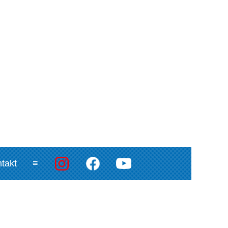
takt
≡