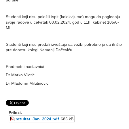
poruke.
Studenti koji nisu položili ispit (kolokvijume) mogu da pogledaju
svoje radove u četvrtak 08.02.2024. god u 11h, kabinet 105A -
MI.
Studenti koji nisu predali izveštaje sa vežbi potrebno je da ih što
pre donesu kolegi Nemanji Dačeviću.
Predmetni nastavnici:
Dr Marko Vilotić
Dr Mladomir Milutinović
Prilozi:
rezultat_Jan_2024.pdf
685 kB