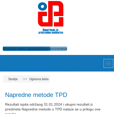
Tehnologija zavarivanja
Dobro opremljene laboratorije
Numeričke simulacije procesa proizvodnje
Održavanje mašina i uređaja
Ispitivanje strukture materijala
Alati za obradu rezanjem
Ispitivanje uzroka havarija
Nanošenje zaštitnih prevlaka
Obrade skidanjem strugotine
Projektovanje i izrada alata
3D štampa
Vrhunska merna oprema
Studije
Oglasna tabla
Napredne metode TPD
Rezultati ispita održaog 31.01.2024 i ukupni rezultati iz
predmeta Napredne metode u TPD nalaze se u prilogu ove