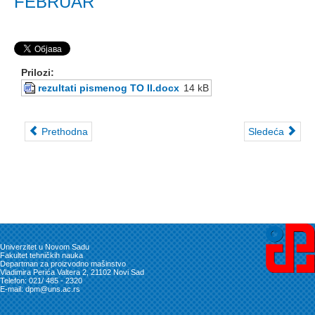
FEBRUAR
Prilozi:
rezultati pismenog TO II.docx
14 kB
Prethodna
Sledeća
Univerzitet u Novom Sadu
Fakultet tehničkih nauka
Departman za proizvodno mašinstvo
Vladimira Perića Valtera 2, 21102 Novi Sad
Telefon: 021/ 485 - 2320
E-mail: dpm@uns.ac.rs