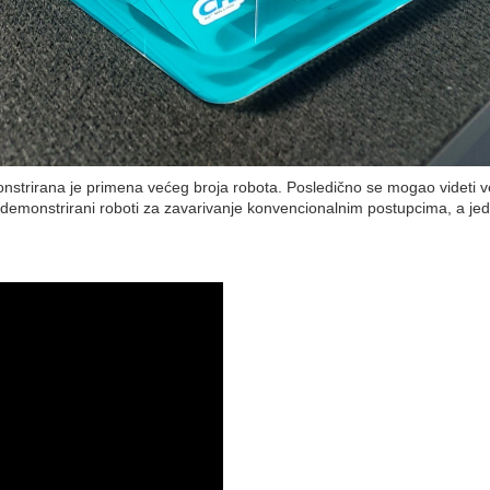
strirana je primena većeg broja robota. Posledično se mogao videti veliki
 demonstrirani roboti za zavarivanje konvencionalnim postupcima, a jed