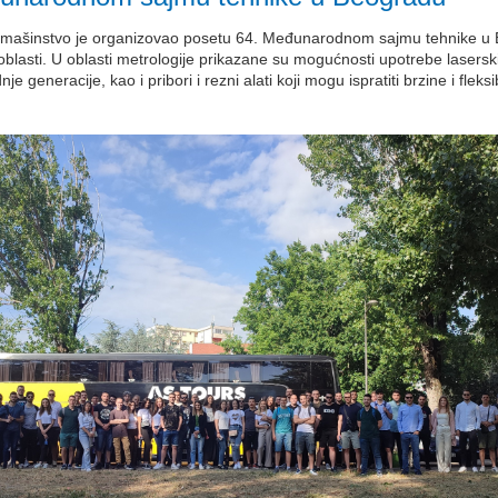
ašinstvo je organizovao posetu 64. Međunarodnom sajmu tehnike u Beo
oblasti. U oblasti metrologije prikazane su mogućnosti upotrebe laserskih 
generacije, kao i pribori i rezni alati koji mogu ispratiti brzine i fleksib