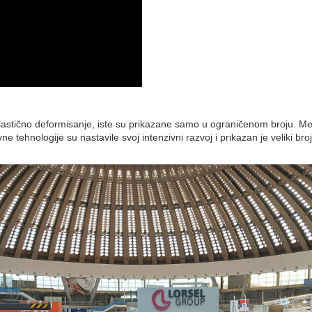
astično deformisanje, iste su prikazane samo u ograničenom broju. Među
 tehnologije su nastavile svoj intenzivni razvoj i prikazan je veliki bro