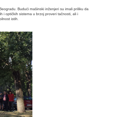
gradu. Budući mašinski inženjeri su imali priliku da
i optičkih sistema u brzoj proveri tačnosti, ali i
ilnost istih.