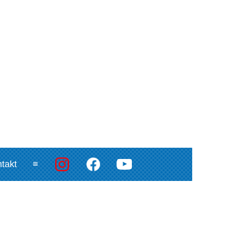
takt
≡