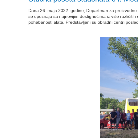
Dana 26. maja 2022. godine, Departman za proizvodno m
se upoznaju sa najnovijim dostignućima iz više različitih 
pohabanosti alata. Predstavljeni su obradni centri poslednje 