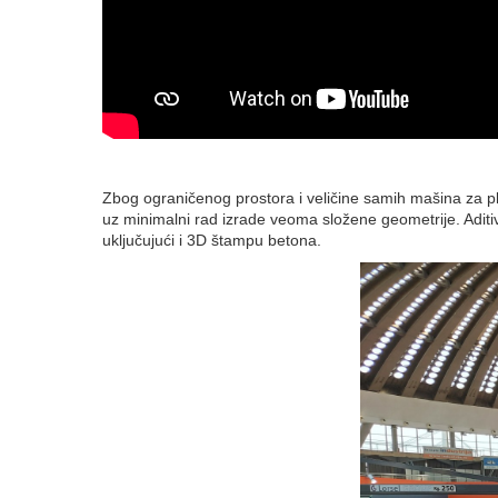
Zbog ograničenog prostora i veličine samih mašina za pl
uz minimalni rad izrade veoma složene geometrije. Aditivne
uključujući i 3D štampu betona.