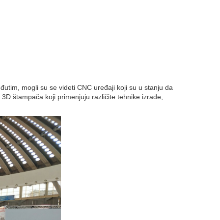
tim, mogli su se videti CNC uređaji koji su u stanju da
j 3D štampača koji primenjuju različite tehnike izrade,