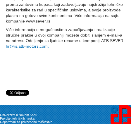
prema zahtevima kupaca koji zadovoljavaju najstrožije tehničke
karakteristike za rad u specifičnim uslovima, a svoje proizvode
plasira na gotovo svim kontinentima. Više informacija na sajtu
kompanije www.sever.rs
Više informacija o mogućnostima zapošljavanja i realizacije
stručne prakse u ovoj kompaniji možete dobiti slanjem e-mail-a
na adresu Odeljenja za ljudske resurse u kompaniji ATB SEVER:
hr@rs.atb-motors.com
.
Univerzitet u Novom Sadu
Fakultet tehničkih nauka
Departman za proizvodno mašinstvo
Vladimira Perića Valtera 2, 21102 Novi Sad
Telefon: 021/ 485 - 2320