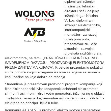
diplomirani inženjer
mašinstva, tehnički
direktor i šef Odeljenja
inženjeringa i Kristina
Vujkov, diplomirani
inženjer elektrotehnike,
interkompanijski
menadžer za razvoj
novih proizvoda,
prezentovali su više
aktuelnih razvojnih
projekata različitih vrsta
elektromotora, na temu „PRAKTIČNA ULOGA INŽENjERA U
SAVREMENOM RAZVOJU I PROIZVODNjI ELEKTROMOTORA
PREMA ZAHTEVIMA KUPACA“. Kroz ovu prezentaciju pokušali
su da približe svojim kolegama izazove sa kojima se susreću
kao i načine na koje dolaze do rešenja.
Studentima je prezentovan proizvodni program kompanije koji
čine niskonaponski i visokonaponski asinhroni elektromotori,
sinhroni i asinhroni hidro i vetro generatori, inženjering u oblasti
rudarstva i energetike, remontne usluge i isporuka malih hidro
elektrana po principu "ključ u ruke.
Kompanija ATB SEVER proizvodi elektro motore i generatore