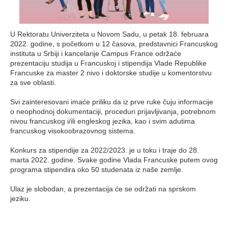
U Rektoratu Univerziteta u Novom Sadu, u petak 18. februara
2022. godine, s početkom u 12 časova, predstavnici Francuskog
instituta u Srbiji i kancelarije Campus France održaće
prezentaciju studija u Francuskoj i stipendija Vlade Republike
Francuske za master 2 nivo i doktorske studije u komentorstvu
za sve oblasti.
Svi zainteresovani imaće priliku da iz prve ruke čuju informacije
o neophodnoj dokumentaciji, proceduri prijavljivanja, potrebnom
nivou francuskog i/ili engleskog jezika, kao i svim adutima
francuskog visokoobrazovnog sistema.
Konkurs za stipendije za 2022/2023. je u toku i traje do 28.
marta 2022. godine. Svake godine Vlada Francuske putem ovog
programa stipendira oko 50 studenata iz naše zemlje.
Ulaz je slobodan, a prezentacija će se održati na sprskom
jeziku.