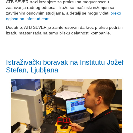
ATB SEVER trazi inzenjere za praksu sa mogucnoscnu
zasnivanja radnog odnosa. Traže se mašinski inženjeri sa
završenim osnovnim studijama, a detalji se mogu videti
preko
oglasa na infostud.com
.
Dodatno, ATB SEVER je zainteresovan da kroz praksu podrži i
izradu master rada na temu blisku delatnosti kompanije.
Istraživački boravak na Institutu Jožef
Stefan, Ljubljana