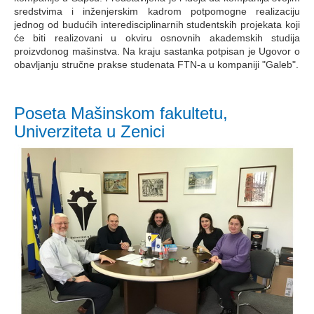
sredstvima i inženjerskim kadrom potpomogne realizaciju
jednog od budućih interedisciplinarnih studentskih projekata koji
će biti realizovani u okviru osnovnih akademskih studija
proizvdonog mašinstva. Na kraju sastanka potpisan je Ugovor o
obavljanju stručne prakse studenata FTN-a u kompaniji "Galeb".
Poseta Mašinskom fakultetu,
Univerziteta u Zenici