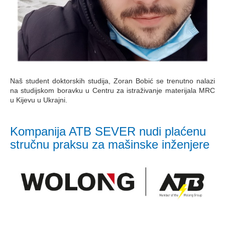
Naš student doktorskih studija, Zoran Bobić se trenutno nalazi
na studijskom boravku u Centru za istraživanje materijala MRC
u Kijevu u Ukrajni.
Kompanija ATB SEVER nudi plaćenu
stručnu praksu za mašinske inženjere