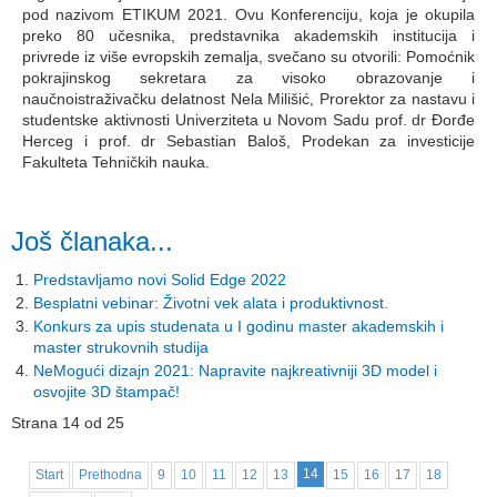
pod nazivom ETIKUM 2021. Ovu Konferenciju, koja je okupila
preko 80 učesnika, predstavnika akademskih institucija i
privrede iz više evropskih zemalja, svečano su otvorili: Pomoćnik
pokrajinskog sekretara za visoko obrazovanje i
naučnoistraživačku delatnost Nela Milišić, Prorektor za nastavu i
studentske aktivnosti Univerziteta u Novom Sadu prof. dr Đorđe
Herceg i prof. dr Sebastian Baloš, Prodekan za investicije
Fakulteta Tehničkih nauka.
Još članaka...
Predstavljamo novi Solid Edge 2022
Besplatni vebinar: Životni vek alata i produktivnost.
Konkurs za upis studenata u I godinu master akademskih i
master strukovnih studija
NeMogući dizajn 2021: Napravite najkreativniji 3D model i
osvojite 3D štampač!
Strana 14 od 25
14
Start
Prethodna
9
10
11
12
13
15
16
17
18