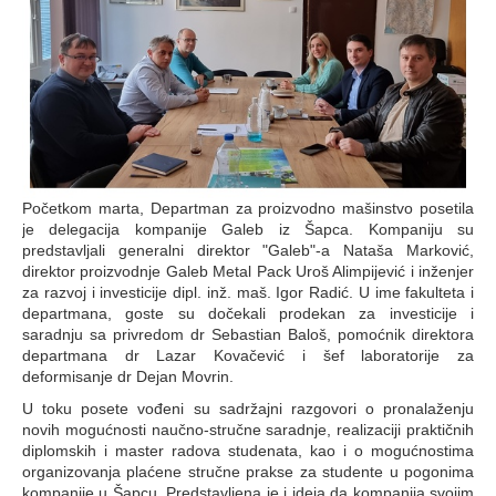
Početkom marta, Departman za proizvodno mašinstvo posetila
je delegacija kompanije Galeb iz Šapca. Kompaniju su
predstavljali generalni direktor "Galeb"-a Nataša Marković,
direktor proizvodnje Galeb Metal Pack Uroš Alimpijević i inženjer
za razvoj i investicije dipl. inž. maš. Igor Radić. U ime fakulteta i
departmana, goste su dočekali prodekan za investicije i
saradnju sa privredom dr Sebastian Baloš, pomoćnik direktora
departmana dr Lazar Kovačević i šef laboratorije za
deformisanje dr Dejan Movrin.
U toku posete vođeni su sadržajni razgovori o pronalaženju
novih mogućnosti naučno-stručne saradnje, realizaciji praktičnih
diplomskih i master radova studenata, kao i o mogućnostima
organizovanja plaćene stručne prakse za studente u pogonima
kompanije u Šapcu. Predstavljena je i ideja da kompanija svojim