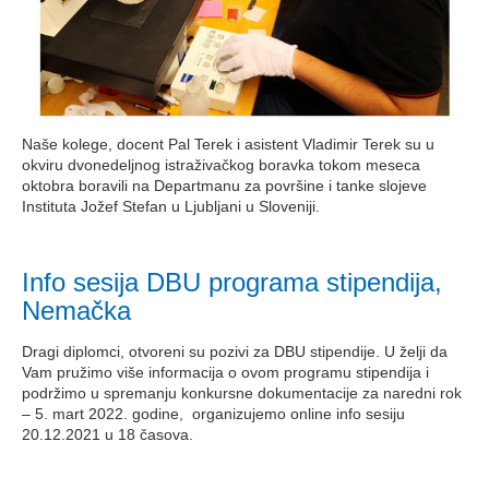
Naše kolege, docent Pal Terek i asistent Vladimir Terek su u
okviru dvonedeljnog istraživačkog boravka tokom meseca
oktobra boravili na Departmanu za površine i tanke slojeve
Instituta Jožef Stefan u Ljubljani u Sloveniji.
Info sesija DBU programa stipendija,
Nemačka
Dragi diplomci, otvoreni su pozivi za DBU stipendije. U želji da
Vam pružimo više informacija o ovom programu stipendija i
podržimo u spremanju konkursne dokumentacije za naredni rok
– 5. mart 2022. godine, organizujemo online info sesiju
20.12.2021 u 18 časova.