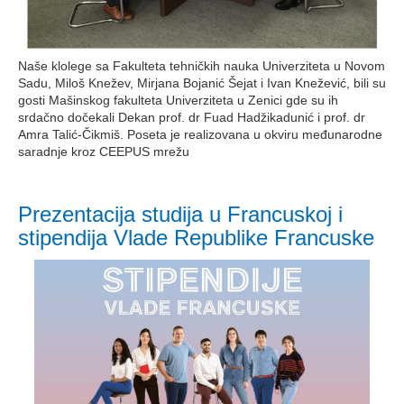
Naše klolege sa Fakulteta tehničkih nauka Univerziteta u Novom
Sadu, Miloš Knežev, Mirjana Bojanić Šejat i Ivan Knežević, bili su
gosti Mašinskog fakulteta Univerziteta u Zenici gde su ih
srdačno dočekali Dekan prof. dr Fuad Hadžikadunić i prof. dr
Amra Talić-Čikmiš. Poseta je realizovana u okviru međunarodne
saradnje kroz CEEPUS mrežu
Prezentacija studija u Francuskoj i
stipendija Vlade Republike Francuske