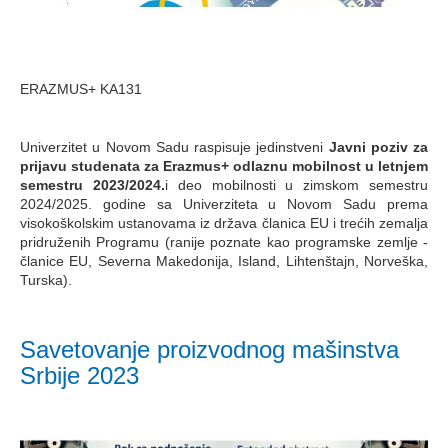
ERAZMUS+ KA131
Univerzitet u Novom Sadu raspisuje jedinstveni
Javni poziv za
prijavu studenata za Erazmus+ odlaznu mobilnost u letnjem
semestru 2023/2024.
i deo mobilnosti u zimskom semestru
2024/2025. godine sa Univerziteta u Novom Sadu prema
visokoškolskim ustanovama iz država članica EU i trećih zemalja
pridruženih Programu (ranije poznate kao programske zemlje -
članice EU, Severna Makedonija, Island, Lihtenštajn, Norveška,
Turska).
Savetovanje proizvodnog mašinstva
Srbije 2023