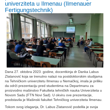
univerziteta u Ilmenau (Ilmenauer
Fertigungstechnik)
Dana 27. oktobra 2023. godine, docentkinja dr Danka Labus
Zlatanović koja se trenutno nalazi na postdoktorskim studijama
na Tehničkom univerzitetu Ilmenau u Nemačkoj, imala je priliku
da održi prezentaciju pred studentima na Departmanu za
proizvodno mašinstvo Fakulteta tehničkih nauka Univerziteta u
Novom Sadu (FTN Novi Sad). U okviru ove prezentacije,
predstavila je Mašinski fakultet Tehničkog univerziteta Ilmenau.
Tokom svog izlaganja, Dr. Labus Zlatanović podelila je svoja