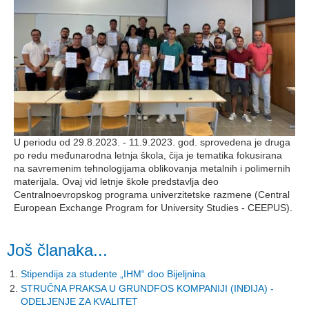
U periodu od 29.8.2023. - 11.9.2023. god. sprovedena je druga
po redu međunarodna letnja škola, čija je tematika fokusirana
na savremenim tehnologijama oblikovanja metalnih i polimernih
materijala. Ovaj vid letnje škole predstavlja deo
Centralnoevropskog programa univerzitetske razmene (Central
European Exchange Program for University Studies - CEEPUS).
Još članaka...
Stipendija za studente „IHM“ doo Bijeljnina
STRUČNA PRAKSA U GRUNDFOS KOMPANIJI (INĐIJA) -
ODELJENJE ZA KVALITET