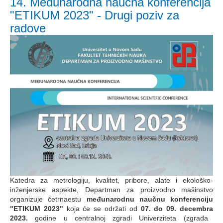
14. Međunarodna naučna konferencija
"ETIKUM 2023" - Drugi poziv za
radove
Katedra za metrologiju, kvalitet, pribore, alate i ekološko-
inženjerske aspekte, Departman za proizvodno mašinstvo
organizuje četrnaestu
međunarodnu
naučnu konferenciju
"ETIKUM 20
23"
koja će se održati od
07
. do
09
.
decembra
20
23
.
godine u centralnoj zgradi Univerziteta (zgrada