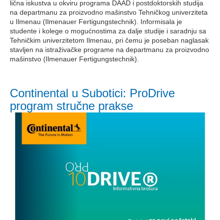
lična iskustva u okviru programa DAAD i postdoktorskih studija
na departmanu za proizvodno mašinstvo Tehničkog univerziteta
u Ilmenau (Ilmenauer Fertigungstechnik). Informisala je
studente i kolege o mogućnostima za dalje studije i saradnju sa
Tehničkim univerzitetom Ilmenau, pri čemu je poseban naglasak
stavljen na istraživačke programe na departmanu za proizvodno
mašinstvo (Ilmenauer Fertigungstechnik).
Continental u Subotici: ProDrive
program stručne prakse