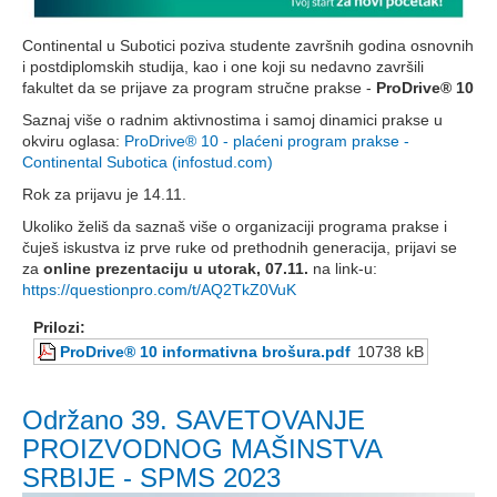
Continental u Subotici poziva studente završnih godina osnovnih
i postdiplomskih studija, kao i one koji su nedavno završili
fakultet da se prijave za program stručne prakse -
P
roDrive
®
10
Saznaj više o radnim aktivnostima i samoj dinamici prakse u
okviru oglasa:
ProDrive® 10 - plaćeni program prakse -
Continental Subotica (infostud.com)
Rok za prijavu je 14.11.
Ukoliko želiš da saznaš više o organizaciji programa prakse i
čuješ iskustva iz prve ruke od prethodnih generacija, prijavi se
za
online prezentaciju u utorak, 07.11.
na link-u:
https://questionpro.com/t/AQ2TkZ0VuK
Prilozi:
ProDrive® 10 informativna brošura.pdf
10738 kB
Održano 39. SAVETOVANJE
PROIZVODNOG MAŠINSTVA
SRBIJE - SPMS 2023